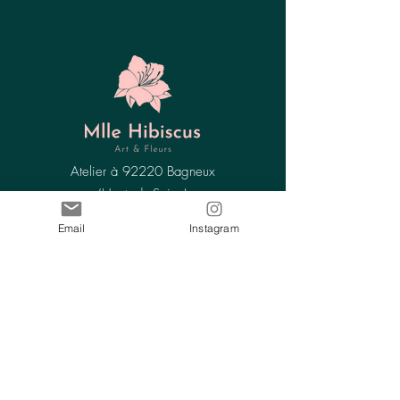
Atelier à 92220 Bagneux
(Hauts-de-Seine)
info@mllehibiscus.com
Email
Instagram
EN SAVOIR PLUS
Livraison de fleurs partout en France, 7 jours sur
7.
Découvrez nos bouquets uniques et
compositions florales pour toutes les occasions.
Offrez des fleurs avec Mlle Hibiscus, la
garantie de fraîcheur et de rapidité.
MENU