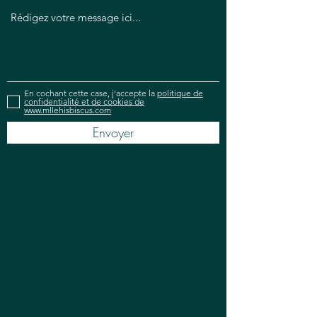
En cochant cette case, j'accepte la
politique de
confidentialité et de cookies de
www.mllehisbiscus.com
Envoyer